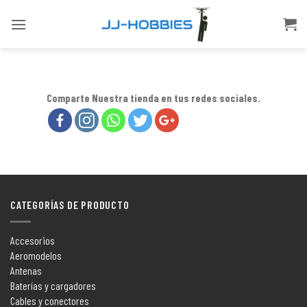
Skip
to
content
Comparte Nuestra tienda en tus redes sociales.
CATEGORÍAS DE PRODUCTO
Accesorios
Aeromodelos
Antenas
Baterías y cargadores
Cables y conectores