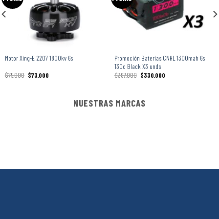
Promoción Baterías CNHL 1300mah 6s
Motor Xing-E 2207 1800kv 6s
130c Black X3 unds
$
75,000
$
73,000
$
397,000
$
330,000
NUESTRAS MARCAS