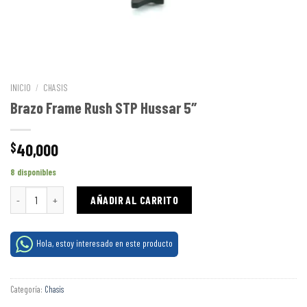
INICIO
/
CHASIS
Brazo Frame Rush STP Hussar 5″
40,000
$
8 disponibles
Brazo Frame Rush STP Hussar 5" cantidad
AÑADIR AL CARRITO
Hola, estoy interesado en este producto
Categoría:
Chasis