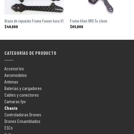
Brazo de repuesto Frame Foxeer Aura X1
Frame Alien RRS 5» clone
$
46,000
$
85,000
CATEGORÍAS DE PRODUCTO
Accesorios
Aeromodelos
Antenas
Baterías y cargadores
Cables y conectores
Camaras fpv
Chasis
Controladoras Drones
Drones Ensamblados
ESCs