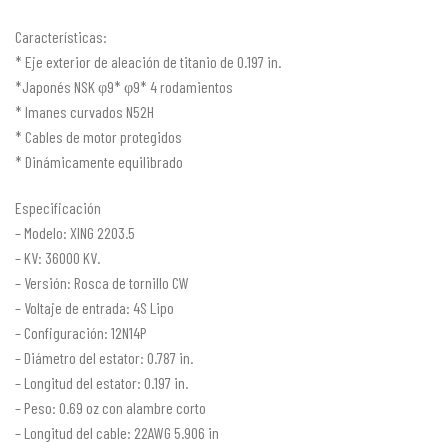
Características:
* Eje exterior de aleación de titanio de 0.197 in.
*Japonés NSK φ9* φ9* 4 rodamientos
* Imanes curvados N52H
* Cables de motor protegidos
* Dinámicamente equilibrado
Especificación
– Modelo: XING 2203.5
– KV: 36000 KV.
– Versión: Rosca de tornillo CW
– Voltaje de entrada: 4S Lipo
– Configuración: 12N14P
– Diámetro del estator: 0.787 in.
– Longitud del estator: 0.197 in.
– Peso: 0.69 oz con alambre corto
– Longitud del cable: 22AWG 5.906 in