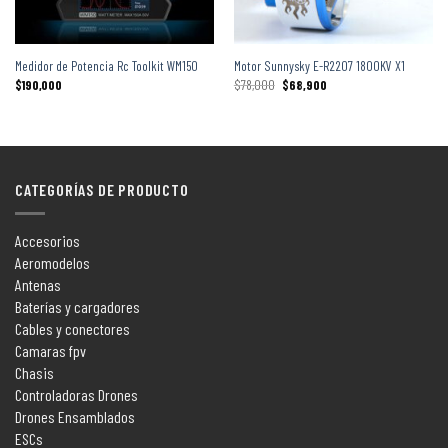
Medidor de Potencia Rc Toolkit WM150
Motor Sunnysky E-R2207 1800KV X1
$
190,000
$
78,000
$
68,900
CATEGORÍAS DE PRODUCTO
Accesorios
Aeromodelos
Antenas
Baterías y cargadores
Cables y conectores
Camaras fpv
Chasis
Controladoras Drones
Drones Ensamblados
ESCs