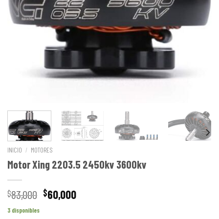
INICIO
/
MOTORES
Motor Xing 2203.5 2450kv 3600kv
83,000
60,000
$
$
3 disponibles