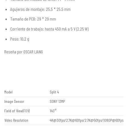
Agujeros de montaje: 25.5 * 25.5 mm
Tamaño de PCB: 29 * 29 mm
Corriente de trabajo: hasta 450 mA a 5 V (2.25 W)
Peso: 10,2 g
Reseña por OSCAR LIANG
Model
Split 4
Image Sensor
SONY 13MP
Field of View(FOV)
140°
Video Resolution
4K@30fps/2.7K@60fps/2.7K@50fps/1080P@60fps