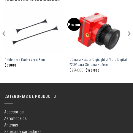
Promo
Cámara Foxeer Digisight 3 Micro Digital
Cable para Caddx vista 8cm
720P para Sistema HDZero
$
51,000
$
254,000
$
120,000
CATEGORÍAS DE PRODUCTO
Accesorios
Aeromodelos
Antenas
Baterías y cargadores