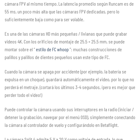
cámara FPV al mismo tiempo. La latencia promedio según Runcam es de
55 ms, un poco más alta que las cámaras FPV dedicadas, pero lo
suficientemente baja como para ser volable.
Es una de las cámaras HD más pequeñas / livianas que puede grabar
videos 4K. Con los orificios de montaje de 25.5 × 25.5 mm, se puede
montar sobre el “
estilo de FC whoop
”: muchas construcciones de
palillos y palillos de dientes pequeños usan este tipo de FC.
Cuando la cámara se apaga por accidente (por ejemplo, la batería se
expulsa en un choque), guardará automáticamente el video, por lo que no
perderá el metraje. (cortará los últimos 3-4 segundos, ¡pero es mejor que
perder todo el video!)
Puede controlar la cámara usando sus interruptores en la radio (iniciar /
detener la grabación, navegar por el menú OSD), simplemente conectando
la cámara al controlador de vuelo y configurándolo en Betaflight.
La cámara Split 4 admite 5 V a 20 V como voltaje de entrada, lo que