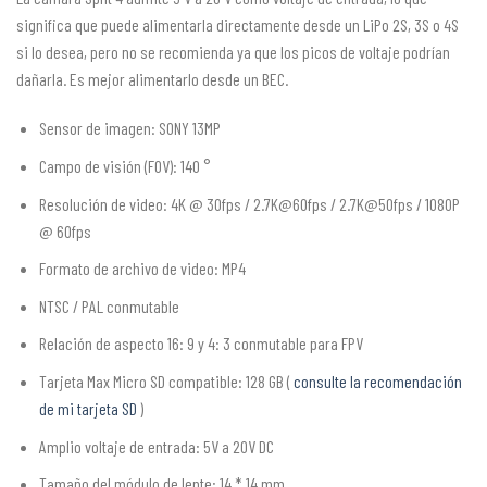
significa que puede alimentarla directamente desde un LiPo 2S, 3S o 4S
si lo desea, pero no se recomienda ya que los picos de voltaje podrían
dañarla. Es mejor alimentarlo desde un BEC.
Sensor de imagen: SONY 13MP
Campo de visión (FOV): 140 °
Resolución de video: 4K @ 30fps / 2.7K@60fps / 2.7K@50fps / 1080P
@ 60fps
Formato de archivo de video: MP4
NTSC / PAL conmutable
Relación de aspecto 16: 9 y 4: 3 conmutable para FPV
Tarjeta Max Micro SD compatible: 128 GB (
consulte la recomendación
de mi tarjeta SD
)
Amplio voltaje de entrada: 5V a 20V DC
Tamaño del módulo de lente: 14 * 14 mm