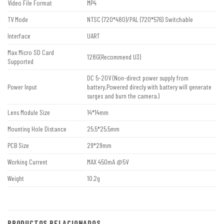
Video File Format
MP4
TV Mode
NTSC (720*480)/PAL (720*576) Switchable
Interface
UART
Max Micro SD Card
128G(Recommend U3)
Supported
DC 5-20V (Non-direct power supply from
Power Input
battery,Powered direcly with battery will generate
surges and burn the camera.)
Lens Module Size
14*14mm
Mounting Hole Distance
25.5*25.5mm
PCB Size
29*29mm
Working Current
MAX 450mA @5V
Weight
10.2g
PRODUCTOS RELACIONADOS