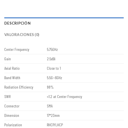
DESCRIPCIÓN
VALORACIONES (0)
Center Frequency
5.75GHz
Gain
2.5dBi
Axial Ratio
Close to 1
Band Width
5.5G~6GHz
Radiation Efficiency
98%
SWR
<1.2 at Center Frequency
Connector
SMA
Dimension
17*23mm
Polarization
RHCP/LHCP