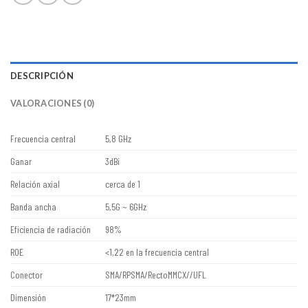
DESCRIPCIÓN
VALORACIONES (0)
Frecuencia central
5,8 GHz
Ganar
3dBi
Relación axial
cerca de 1
Banda ancha
5,5G ~ 6GHz
Eficiencia de radiación
98%
ROE
<1,22 en la frecuencia central
Conector
SMA/RPSMA/RectoMMCX//UFL
Dimensión
17*23mm