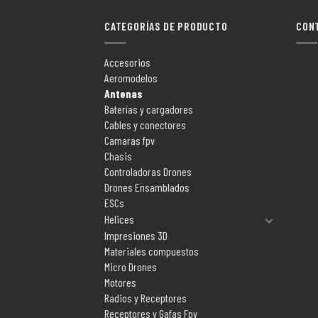
CATEGORÍAS DE PRODUCTO
CON
Accesorios
Aeromodelos
Antenas
Baterías y cargadores
Cables y conectores
Camaras fpv
Chasis
Controladoras Drones
Drones Ensamblados
ESCs
Helices
Impresiones 3D
Materiales compuestos
Micro Drones
Motores
Radios y Receptores
Receptores y Gafas Fpv