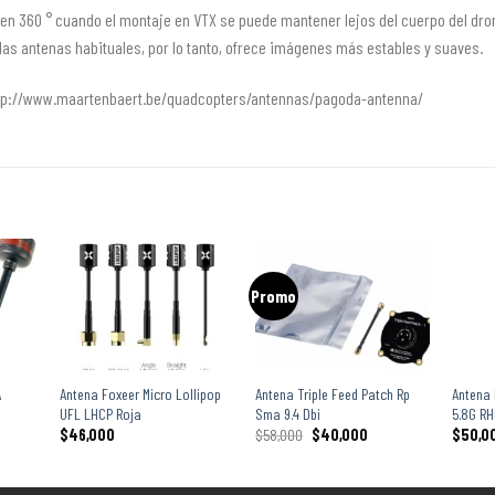
en 360 ° cuando el montaje en VTX se puede mantener lejos del cuerpo del dron
 las antenas habituales, por lo tanto, ofrece imágenes más estables y suaves.
 http://www.maartenbaert.be/quadcopters/antennas/pagoda-antenna/
Promo
+
+
+
A
Antena Foxeer Micro Lollipop
Antena Triple Feed Patch Rp
Antena 
UFL LHCP Roja
Sma 9.4 Dbi
5.8G RH
$
46,000
$
58,000
$
40,000
$
50,0