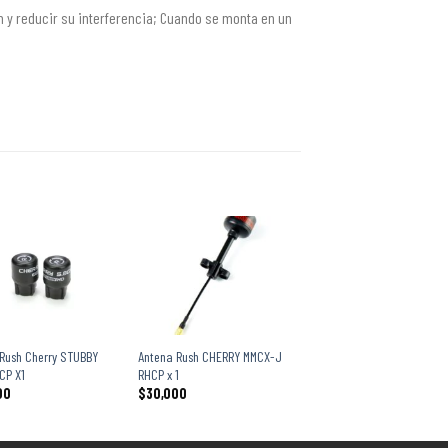
 y reducir su interferencia; Cuando se monta en un
+
Rush Cherry STUBBY
Antena Rush CHERRY MMCX-J
CP X1
RHCP x 1
00
$
30,000