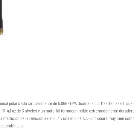
ional polarizada circularmente de 5.8GHz FPV, diseñada por Maarten Baert, que
m FR-4,1 oz de 3 niveles y un material termocontraíble extremadamente durader
na medición de la relación axial <1.3 y una ROE de 1.2. Funcionará muy bien com
to combinado.