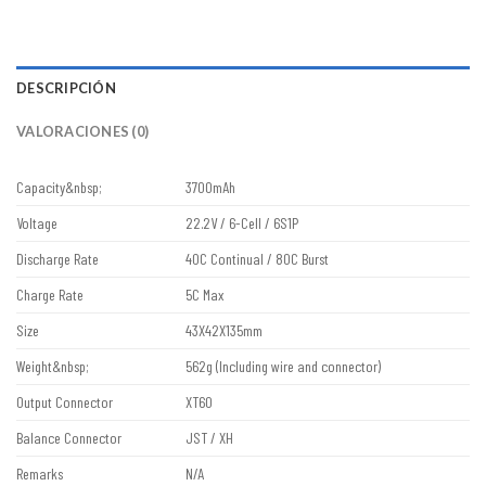
DESCRIPCIÓN
VALORACIONES (0)
Capacity&nbsp;
3700mAh
Voltage
22.2V / 6-Cell / 6S1P
Discharge Rate
40C Continual / 80C Burst
Charge Rate
5C Max
Size
43X42X135mm
Weight&nbsp;
562g (Including wire and connector)
Output Connector
XT60
Balance Connector
JST / XH
Remarks
N/A