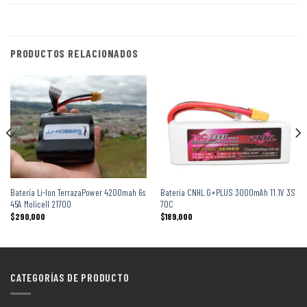
PRODUCTOS RELACIONADOS
Batería Li-Ion TerrazaPower 4200mah 6s
Batería CNHL G+PLUS 3000mAh 11.1V 3S
45A Molicell 21700
70C
$
290,000
$
189,000
CATEGORÍAS DE PRODUCTO