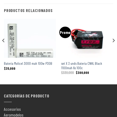
PRODUCTOS RELACIONADOS
Promo
set X 3 unds Bateria CNHL Black
Bateria Molicel 3000 mah 100w P30B
1100mah 6s 100c
$
35,000
$
330,000
$
300,000
CATEGORÍAS DE PRODUCTO
Accesorios
Aeromodelos