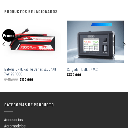
PRODUCTOS RELACIONADOS
Promo
Batería CNHL Racing Series 5200MAH
Cargador Toolkit M7AC
7.4V 2S 100C
$
370,000
$
130,000
$
120,000
CATEGORÍAS DE PRODUCTO
Accesorios
Aeromodelos