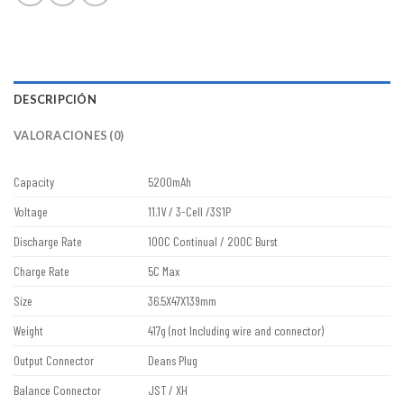
DESCRIPCIÓN
VALORACIONES (0)
Capacity
5200mAh
Voltage
11.1V / 3-Cell /3S1P
Discharge Rate
100C Continual / 200C Burst
Charge Rate
5C Max
Size
36.5X47X139mm
Weight
417g (not Including wire and connector)
Output Connector
Deans Plug
Balance Connector
JST / XH