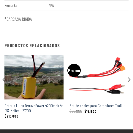
Remarks
N/A
*CARCASA RIGIDA
PRODUCTOS RELACIONADOS
Promo
Batería Li-Ion TerrazaPower 4200mah 4s
Set de cables para Cargadores Toolkit
45A Molicell 21700
$
20,000
$
15,900
$
210,000