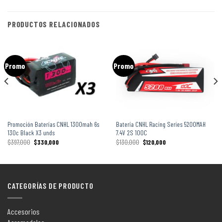
PRODUCTOS RELACIONADOS
Promo
Promo
Promoción Baterías CNHL 1300mah 6s
Batería CNHL Racing Series 5200MAH
130c Black X3 unds
7.4V 2S 100C
$
397,000
$
330,000
$
130,000
$
120,000
CATEGORÍAS DE PRODUCTO
Accesorios