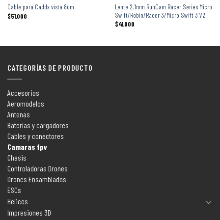
Lente 2.1mm RunCam Racer Series Micro
Cable para Caddx vista 8cm
Swift/Robin/Racer 3/Micro Swift 3 V2
$
51,000
$
41,000
CATEGORÍAS DE PRODUCTO
Accesorios
Aeromodelos
Antenas
Baterías y cargadores
Cables y conectores
Camaras fpv
Chasis
Controladoras Drones
Drones Ensamblados
ESCs
Helices
Impresiones 3D