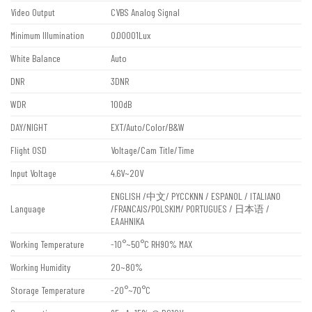
Video Output
CVBS Analog Signal
Minimum Illumination
0.00001Lux
White Balance
Auto
DNR
3DNR
WDR
100dB
DAY/NIGHT
EXT/Auto/Color/B&W
Flight OSD
Voltage/Cam Title/Time
Input Voltage
4.6V~20V
ENGLISH /中文/ PYCCKNN / ESPANOL / ITALIANO
Language
/FRANCAIS/POLSKIM/ PORTUGUES / 日本语 /
EAAHNIKA
Working Temperature
-10°~50°C RH90% MAX
Working Humidity
20~80%
Storage Temperature
-20°~70°C