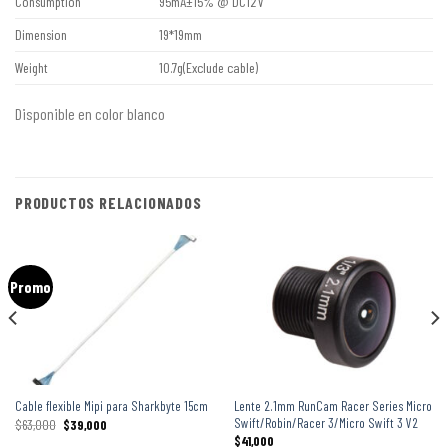
Consumption
95mA±15% @ DC12V
Dimension
19*19mm
Weight
10.7g(Exclude cable)
Disponible en color blanco
PRODUCTOS RELACIONADOS
Promo
Lente 2.1mm RunCam Racer Series Micro
Cable flexible Mipi para Sharkbyte 15cm
Swift/Robin/Racer 3/Micro Swift 3 V2
$
63,000
$
39,000
$
41,000