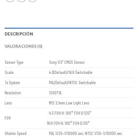
DESCRIPCIÓN
VALORACIONES (0)
Sensor Type
Sony 1/3″ CMOS Sensor
Scale
4:3(Default)/16:9 Switchable
Tv System
PAL(Default)/NTSC Switchable
Resolution
1200TVL
Lens
M12 2.1mm Low Light Lens
4:3 FOV-H: 100° FOV-D:125°
FOV
16:9 FOV-H: 100° FOV-D:115°
Shutter Speed
PAL 1/25~1/10000 sec; NTSC 1/30~1/10000 sec