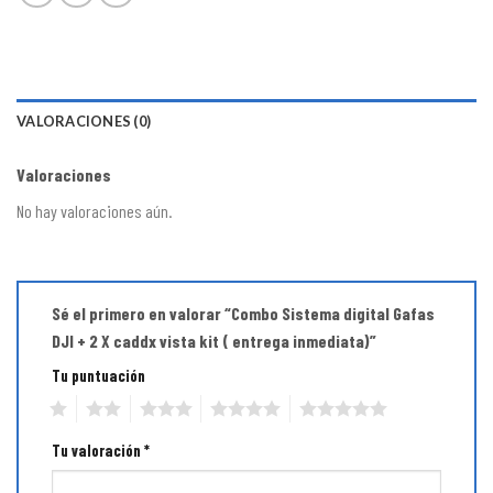
VALORACIONES (0)
Valoraciones
No hay valoraciones aún.
Sé el primero en valorar “Combo Sistema digital Gafas
DJI + 2 X caddx vista kit ( entrega inmediata)”
Tu puntuación
1
2
3
4
5
Tu valoración
*