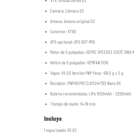
VTX: Unidad Aérea O3
Cámara: Cámara O3
Antena: Antena original O3
Conector: XT60
GPS opcional: GPS GEP-M10
Motor de 5 pulgadas: GEPRC SPEEDX2 2207E 1960 
Hélice de 5 pulgadas: GEMFAN 5136
Vapor-X5 O3 Versión PNP Peso: 419,5 g ± 5 g
Receptor: PNP/GEPRC ELRS24/TBS Nano RX
Batería recomendada: LiPo 1550mAh – 2200mAh
Tiempo de vuelo: 14-19 min
Incluye
1 vaporizador X5 O3