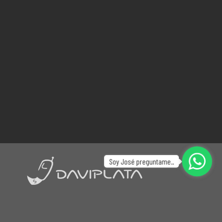
Soy José preguntame..