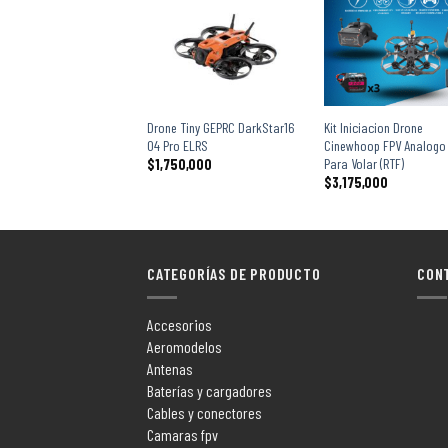
+
+
Drone Tiny GEPRC DarkStar16
Kit Iniciacion Drone
O4 Pro ELRS
Cinewhoop FPV Analogo 
Para Volar (RTF)
$
1,750,000
$
3,175,000
CATEGORÍAS DE PRODUCTO
CON
Accesorios
Aeromodelos
Antenas
Baterías y cargadores
Cables y conectores
Camaras fpv