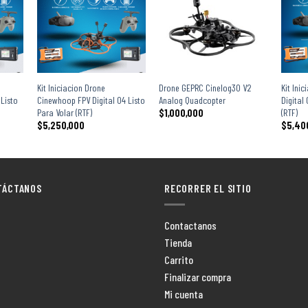
+
+
+
Kit Iniciacion Drone
Drone GEPRC Cinelog30 V2
Kit Ini
Listo
Cinewhoop FPV Digital O4 Listo
Analog Quadcopter
Digital
Para Volar (RTF)
(RTF)
$
1,000,000
$
5,250,000
$
5,40
TÁCTANOS
RECORRER EL SITIO
Contactanos
Tienda
Carrito
Finalizar compra
Mi cuenta