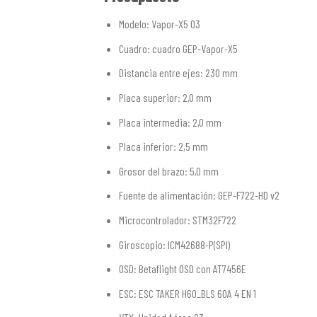
Modelo: Vapor-X5 O3
Cuadro: cuadro GEP-Vapor-X5
Distancia entre ejes: 230 mm
Placa superior: 2,0 mm
Placa intermedia: 2,0 mm
Placa inferior: 2,5 mm
Grosor del brazo: 5,0 mm
Fuente de alimentación: GEP-F722-HD v2
Microcontrolador: STM32F722
Giroscopio: ICM42688-P(SPI)
OSD: Betaflight OSD con AT7456E
ESC: ESC TAKER H60_BLS 60A 4 EN 1