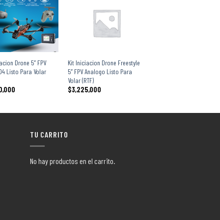
+
ciacion Drone 5″ FPV
Kit Iniciacion Drone Freestyle
 O4 Listo Para Volar
5″ FPV Analogo Listo Para
Volar (RTF)
0,000
$
3,225,000
TU CARRITO
No hay productos en el carrito.