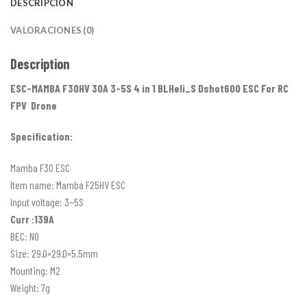
DESCRIPCIÓN
VALORACIONES (0)
Description
ESC-MAMBA F30HV 30A 3-5S 4 in 1 BLHeli_S Dshot600 ESC For RC
FPV Drone
Specification:
Mamba F30 ESC
Item name: Mamba F25HV ESC
Input voltage: 3~5S
Curr :139A
BEC: NO
Size: 29.0×29.0×5.5mm
Mounting: M2
Weight: 7g