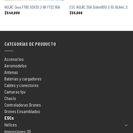
HGLRC Zeus F760 30X30 3-6V F722 60A
ESC HGLRC 30A Dshot600 3-5S BLHeli_S
$
540,000
$
55,000
CATEGORÍAS DE PRODUCTO
Accesorios
Aeromodelos
Antenas
Baterías y cargadores
Cables y conectores
Camaras fpv
Chasis
Controladoras Drones
Drones Ensamblados
ESCs
Helices
Impresiones 3D