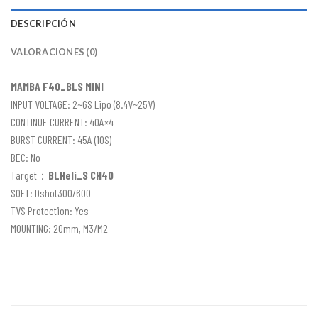
DESCRIPCIÓN
VALORACIONES (0)
MAMBA F40_BLS MINI
INPUT VOLTAGE: 2~6S Lipo (8.4V~25V)
CONTINUE CURRENT: 40A×4
BURST CURRENT: 45A (10S)
BEC: No
Target：
BLHeli_S CH40
SOFT: Dshot300/600
TVS Protection: Yes
MOUNTING: 20mm, M3/M2