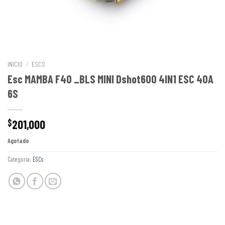
INICIO
/
ESCS
Esc MAMBA F40 _BLS MINI Dshot600 4IN1 ESC 40A
6S
201,000
$
Agotado
Categoría:
ESCs