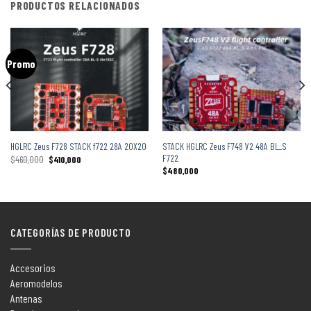
PRODUCTOS RELACIONADOS
Promo
STACK HGLRC Zeus F748 V2 48A BL_S
HGLRC Zeus F728 STACK f722 28A 20X20
F722
$
460,000
$
410,000
$
480,000
CATEGORÍAS DE PRODUCTO
Accesorios
Aeromodelos
Antenas