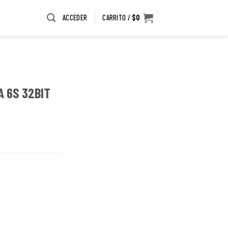
ACCEDER
CARRITO /
$
0
A 6S 32BIT