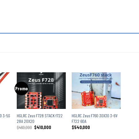
Promo
+
+
0 3-5S
HGLRC Zeus F728 STACK f722
HGLRC Zeus F760 30X30 3-6V
28A 20X20
F722 60A
$
460,000
$
410,000
$
540,000