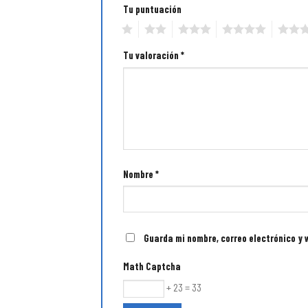
Tu puntuación
1
2
3
4
5
Tu valoración
*
Nombre
*
Guarda mi nombre, correo electrónico y
Math Captcha
+ 23 = 33