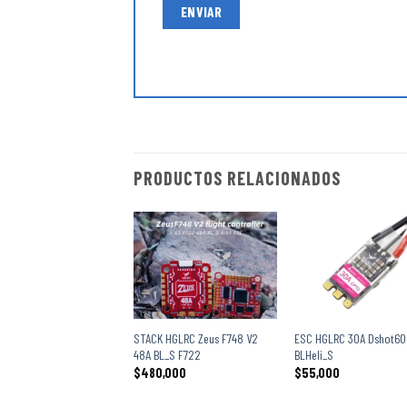
PRODUCTOS RELACIONADOS
+
+
STACK HGLRC Zeus F748 V2
ESC HGLRC 30A Dshot60
48A BL_S F722
BLHeli_S
$
480,000
$
55,000