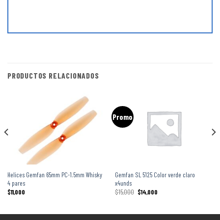
PRODUCTOS RELACIONADOS
Promo
Helices Gemfan 65mm PC-1.5mm Whisky
Gemfan SL 5125 Color verde claro
4 pares
x4unds
$
11,000
$
15,000
$
14,000