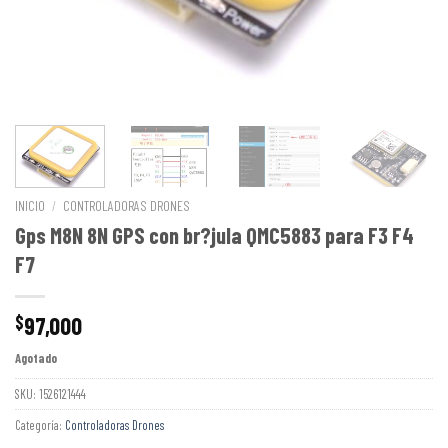
INICIO
/
CONTROLADORAS DRONES
Gps M8N 8N GPS con br?jula QMC5883 para F3 F4
F7
97,000
$
Agotado
SKU:
1526121444
Categoría:
Controladoras Drones