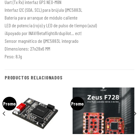
Uart (Tx Rx) interfaz GPS NEO-M8N
Interfaz I2C (SDA, SCL) para brújula QMC5883L
Batería para arranque de módulo caliente
LED de potencia (rojo) y LED de pulso de tiempo (azul)
¡Apoyado por INAV/Betaflight/Ardupilot… ect!
Sensor magnético de QMC5883L integrado
Dimensiones: 27x28x6 MM
Peso: 8,1g
PRODUCTOS RELACIONADOS
Promo
Promo