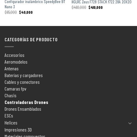
Configurador inalámbrico SpeedyBee BT
HGLRC Zeus F728 STACK f722 28A 20X20
Nano 3
$
460,000
$
410,000
$
65,000
$
40,000
CATEGORÍAS DE PRODUCTO
Accesorios
Aeromodelos
Antenas
Baterías y cargadores
Cables y conectores
Camaras fpv
Chasis
Controladoras Drones
Drones Ensamblados
ESCs
Helices
Impresiones 3D
Materiales compuestos