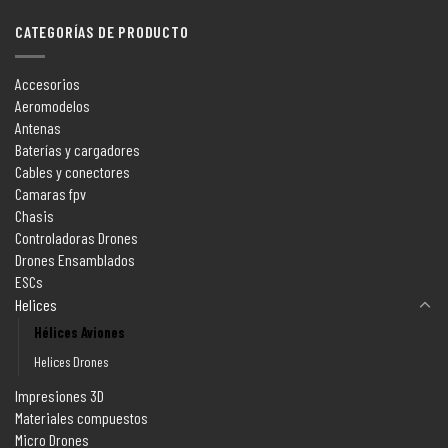
CATEGORÍAS DE PRODUCTO
Accesorios
Aeromodelos
Antenas
Baterías y cargadores
Cables y conectores
Camaras fpv
Chasis
Controladoras Drones
Drones Ensamblados
ESCs
Helices
Hélices Aviones
Helices Drones
Impresiones 3D
Materiales compuestos
Micro Drones