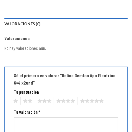
VALORACIONES (0)
Valoraciones
No hay valoraciones aún.
Sé el primero en valorar “Helice Gemfan Apc Electrico
6×4 x2und”
Tu puntuación
1
2
3
4
5
Tu valoración
*