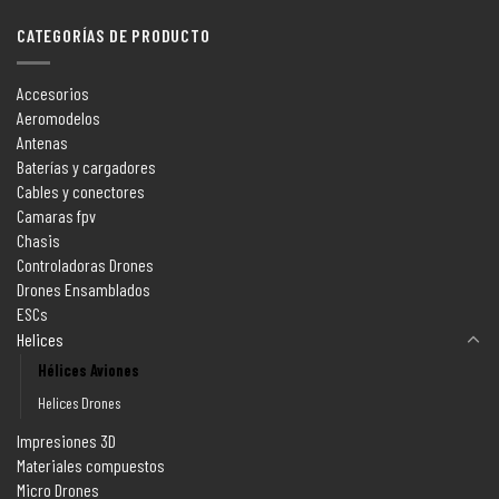
CATEGORÍAS DE PRODUCTO
Accesorios
Aeromodelos
Antenas
Baterías y cargadores
Cables y conectores
Camaras fpv
Chasis
Controladoras Drones
Drones Ensamblados
ESCs
Helices
Hélices Aviones
Helices Drones
Impresiones 3D
Materiales compuestos
Micro Drones