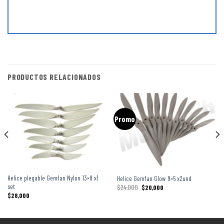
PRODUCTOS RELACIONADOS
Promo
Helice plegable Gemfan Nylon 13×8 x1
Helice Gemfan Glow 9×5 x2und
set
$
24,000
$
20,000
$
28,000