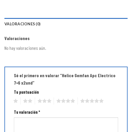
VALORACIONES (0)
Valoraciones
No hay valoraciones aún.
Sé el primero en valorar “Helice Gemfan Apc Electrico
7×6 x2und”
Tu puntuación
1
2
3
4
5
Tu valoración
*