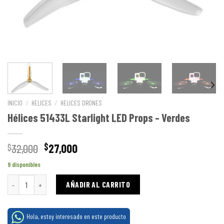
INICIO
/
HELICES
/
HELICES DRONES
Hélices 51433L Starlight LED Props – Verdes
32,000
27,000
$
$
9 disponibles
Hélices 51433L Starlight LED Props - Verdes cantidad
AÑADIR AL CARRITO
Hola, estoy interesado en este producto