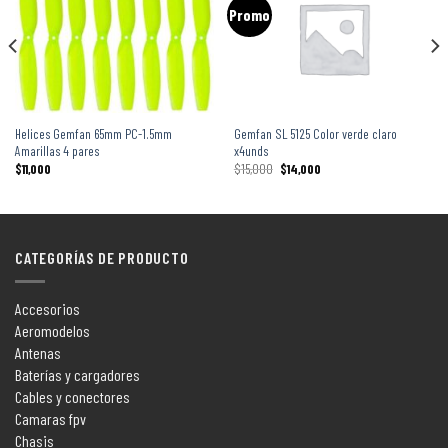
Promo
Helices Gemfan 65mm PC-1.5mm
Gemfan SL 5125 Color verde claro
Amarillas 4 pares
x4unds
$
11,000
$
15,000
$
14,000
CATEGORÍAS DE PRODUCTO
Accesorios
Aeromodelos
Antenas
Baterías y cargadores
Cables y conectores
Camaras fpv
Chasis