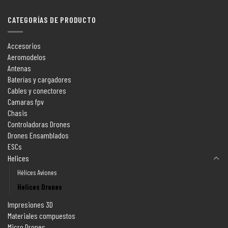
CATEGORÍAS DE PRODUCTO
Accesorios
Aeromodelos
Antenas
Baterías y cargadores
Cables y conectores
Camaras fpv
Chasis
Controladoras Drones
Drones Ensamblados
ESCs
Helices
Hélices Aviones
Helices Drones
Impresiones 3D
Materiales compuestos
Micro Drones