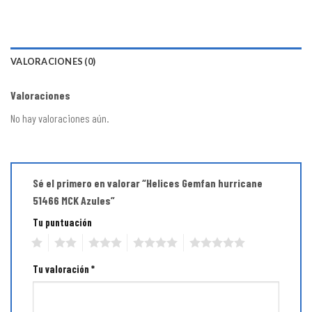
VALORACIONES (0)
Valoraciones
No hay valoraciones aún.
Sé el primero en valorar “Helices Gemfan hurricane
51466 MCK Azules”
Tu puntuación
1
2
3
4
5
Tu valoración
*