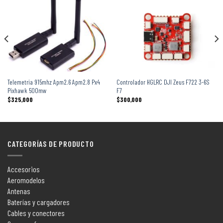
Telemetria 915mhz Apm2.6 Apm2.8 Px4
Controlador HGLRC DJI Zeus F722 3-6S
Pixhawk 500mw
F7
$
325,000
$
300,000
CATEGORÍAS DE PRODUCTO
Accesorios
Aeromodelos
Antenas
Baterías y cargadores
Cables y conectores