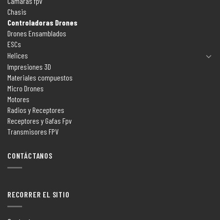
Camaras fpv
Chasis
Controladoras Drones
Drones Ensamblados
ESCs
Helices
Impresiones 3D
Materiales compuestos
Micro Drones
Motores
Radios y Receptores
Receptores y Gafas Fpv
Transmisores FPV
CONTÁCTANOS
RECORRER EL SITIO