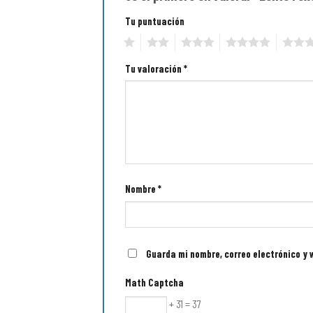
Tu puntuación
1
2
3
4
5
Tu valoración
*
Nombre
*
Guarda mi nombre, correo electrónico y
Math Captcha
+ 31 = 37