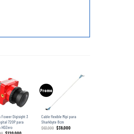
Promo
+
Foxeer Digisight 3
Cable flexible Mipi para
igital 720P para
Sharkbyte 8cm
a HDZero
$
63,000
$
39,000
00
$
120,000