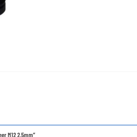
oxeer M12 2.5mm”