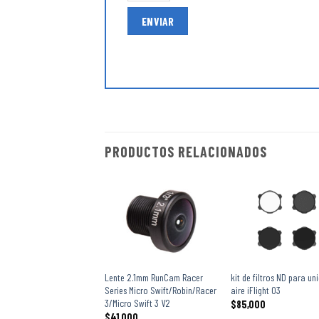
PRODUCTOS RELACIONADOS
+
+
Lente 2.1mm RunCam Racer
kit de filtros ND para un
Series Micro Swift/Robin/Racer
aire iFlight O3
3/Micro Swift 3 V2
$
85,000
$
41,000