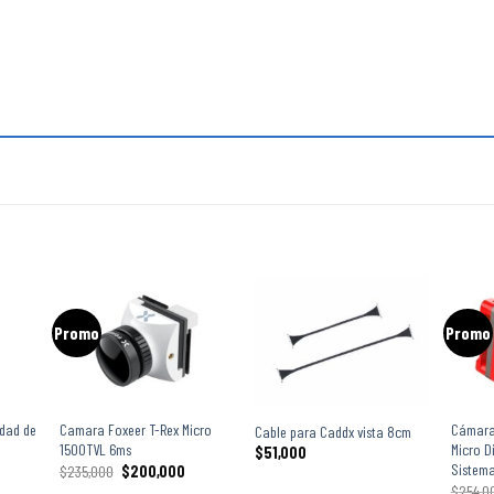
Promo
Promo
+
+
+
idad de
Camara Foxeer T-Rex Micro
Cámara 
Cable para Caddx vista 8cm
1500TVL 6ms
Micro D
$
51,000
Sistem
$
235,000
$
200,000
$
254,0