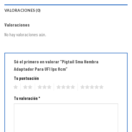
VALORACIONES (0)
Valoraciones
No hay valoraciones aún.
Sé el primero en valorar “Pigtail Sma Hembra
Adaptador Para UFl Ipx 8cm”
Tu puntuación
1
2
3
4
5
Tu valoración
*