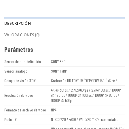
DESCRIPCIÓN
VALORACIONES (0)
Parámetros
Sensor de alta definición
SONY 8MP
Sensor análogo
SONY 1.3MP
Campo de visión (FOV)
Grabación HD FOV 145 ° (FPV FOV 150 ° @ 4: 3)
4K @ 30fps / 2.7K@60fps / 2.7K@50fps / 1080P
Resolución de video
@ 120fps / 1080P @ 100fps / 1080P @ 60fps /
1080P @ 50fps
Formato de archivo de video
MP4
Modo TV
NTSC (720 * 480) / PAL (720 * 576) conmutable
HD es compatible con el control remoto UART; FPV