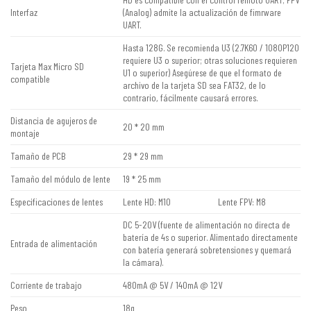
Interfaz
(Analog) admite la actualización de fimrware
UART.
Hasta 128G. Se recomienda U3 (2.7K60 / 1080P120
requiere U3 o superior; otras soluciones requieren
Tarjeta Max Micro SD
U1 o superior)
Asegúrese de que el formato de
compatible
archivo de la tarjeta SD sea FAT32, de lo
contrario, fácilmente causará errores.
Distancia de agujeros de
20 * 20 mm
montaje
Tamaño de PCB
29 * 29 mm
Tamaño del módulo de lente
19 * 25 mm
Especificaciones de lentes
Lente HD: M10
Lente FPV: M8
DC 5-20V
(fuente de alimentación no directa de
batería de 4s o superior. Alimentado directamente
Entrada de alimentación
con batería generará sobretensiones y quemará
la cámara).
Corriente de trabajo
480mA @ 5V / 140mA @ 12V
Peso
18g