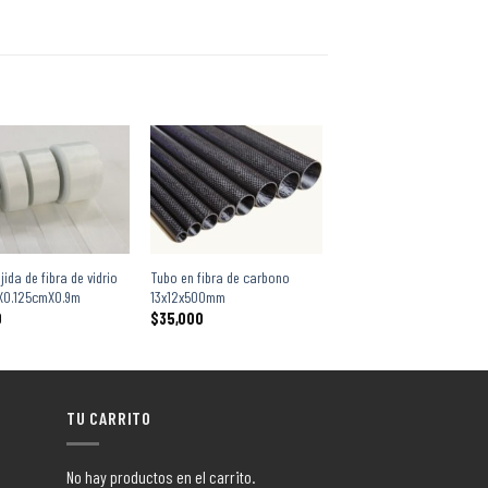
+
jida de fibra de vidrio
Tubo en fibra de carbono
X0.125cmX0.9m
13x12x500mm
0
$
35,000
TU CARRITO
No hay productos en el carrito.