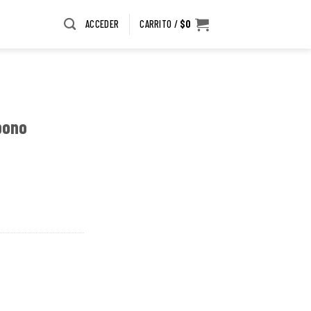
ACCEDER
CARRITO /
$
0
bono