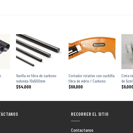
+
+
+
o
Varilla en fibra de carbono
Cortador rotativo con cuchilla
Cinta te
redonda 10x500mm
fibra de vidrio / Carbono
de 5cm
$
54,000
$
68,000
$
9,00
TÁCTANOS
RECORRER EL SITIO
Contactanos