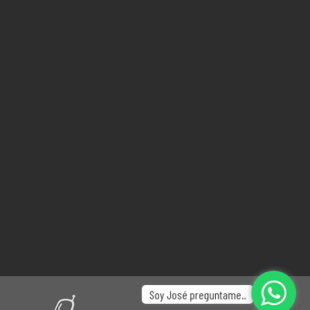
Soy José preguntame..