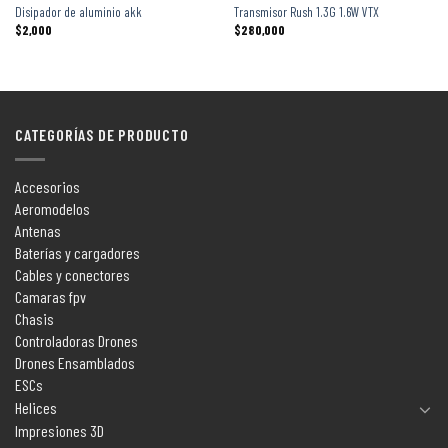
Disipador de aluminio akk
Transmisor Rush 1.3G 1.6W VTX
$
2,000
$
280,000
CATEGORÍAS DE PRODUCTO
Accesorios
Aeromodelos
Antenas
Baterías y cargadores
Cables y conectores
Camaras fpv
Chasis
Controladoras Drones
Drones Ensamblados
ESCs
Helices
Impresiones 3D