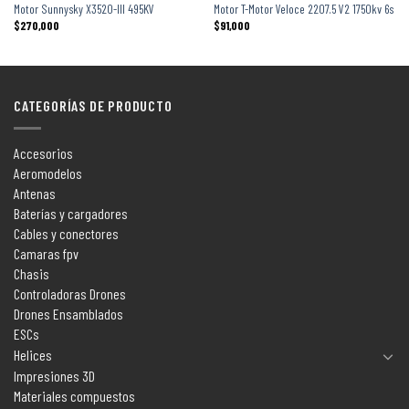
Motor Sunnysky X3520-III 495KV
Motor T-Motor Veloce 2207.5 V2 1750kv 6s
$
270,000
$
91,000
CATEGORÍAS DE PRODUCTO
Accesorios
Aeromodelos
Antenas
Baterías y cargadores
Cables y conectores
Camaras fpv
Chasis
Controladoras Drones
Drones Ensamblados
ESCs
Helices
Impresiones 3D
Materiales compuestos