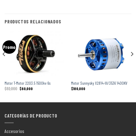
PRODUCTOS RELACIONADOS
Promo
Motor T-Motor 2203.5 1500kv 6s
Motor Sunnysky X2814-III/3536 1400KV
$
92,000
$
60,000
$
180,000
CATEGORÍAS DE PRODUCTO
Accesorios